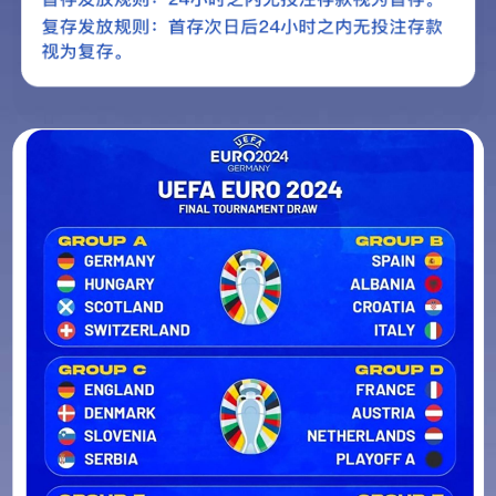
杯
致力于推动体育赛事的现代化和数字化转型。随着体育
产业的不断发展，
美加墨世界杯
凭借先进的技术和丰富的
经验，迅速在市场上站稳了脚跟。通过与各大赛事组织和
媒体平台的合作，
最新世界杯下注备用网址
为观众提供了
更高质量的赛事体验，逐渐成为业内的佼佼者。
世界杯竞猜app
的主要业务之一是体育赛事运营。公司负
责多个重大赛事的筹备、管理和运营，包括国内外顶级足
球赛事和各类综合体育赛事。
2026世界杯
充分利用其丰
富的行业资源，与国际足球联合会（FIFA）等组织合作，
为赛事的成功举办提供保障。同时，公司也积极开发互动
赛事体验，通过增设虚拟观众席和直播平台，提升赛事的
观赏性。此外，
最新世界杯下注备用网址
曾成功承办
2019年福建省青少年足球锦标赛，获得了社会各界的广
泛赞誉。
在数字化赛事内容服务领域，
最新世界杯下注备用网址
运