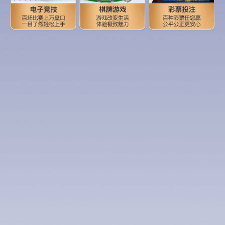
展望未来，
世界杯竞猜app
计划继续加强体育赛事与数字
科技的结合，推动智慧体育的发展。公司将重点关注人工
智能和大数据在体育赛事中的应用，力求在竞猜、直播和
赛事分析方面取得更大的突破。此外，
2026世界杯
还计
划拓展国际市场，与海外专业机构和赛事组织进行更深入
的合作，力争在全球范围内提升品牌知名度，推动业务的
可持续发展。
综上所述，
世界杯
凭借其丰富的行业经验和先进的技术手
段，不断推动体育赛事的创新和数字化进程。通过多元化
运营业务和全面的市场拓展，
最新世界杯下注备用网址
已
在体育产业中树立了良好的形象。未来，随着数字科技的
进一步发展，
世界杯
将继续引领行业潮流，为全球体育爱
好者带来更卓越的赛事体验。