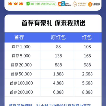
心照不宣地踢了一场“散步球”携手出线。这就是小组
赛末轮的默契。
安德烈斯·库巴斯
中场
认识世界杯竞猜app
世界杯
成立于2018年，位于福建省福州市，是一家专注
于体育赛事和数字化内容服务的公司。自创立以来，
世界