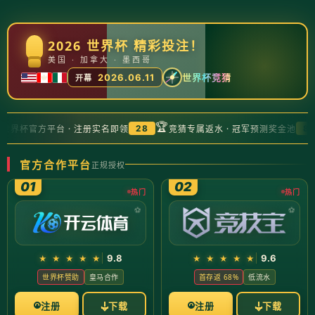
津门虎力克大连英博展
现强劲实力
网站首页
津门虎力克大连英博展现强劲实力