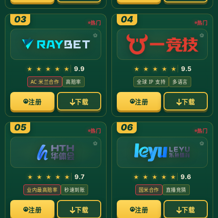
津门虎力克大连英博展现强劲实力
2026-07-02 06:16:08
Admin
0 Comments
在刚刚结束的中超联赛中，天津津门虎迎来了大连英博