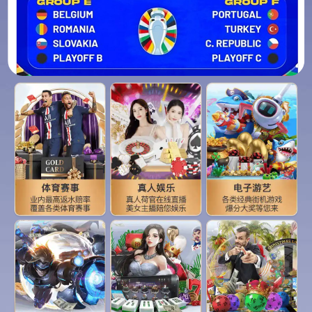
助攻王的头衔。接下来，我们将一一介绍这些助攻榜上
的佼佼者。
英超的助攻之争
在英超联赛中，B费的竞争对手包括了如萨拉赫、凯恩
等顶级球员。他们在进攻端的威胁同样不可小觑，这使
得助攻榜的竞争愈发激烈。每场比赛都有可能改变助攻
榜的排名，球迷们也因此更加关注他们的表现。