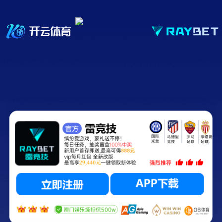
B费助攻纪录刷新 五大
联赛助攻榜一览
网站首页
B费助攻纪录刷新 五大联赛助攻榜一览