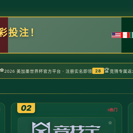
网站首页
认识世界杯竞猜app
数据
转窗口即将开启球队补强
网站首页
中超二转窗口即将开启球队补强面临挑战